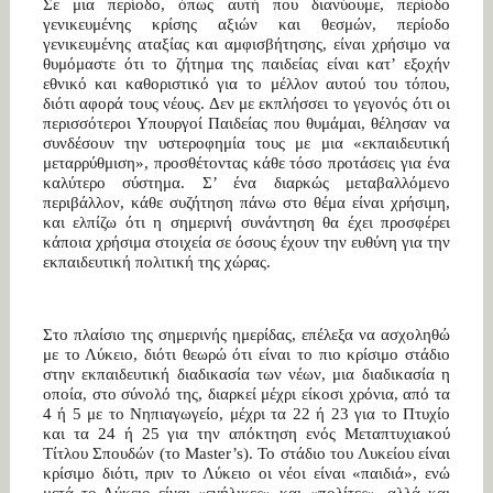
Σε μια περίοδο, όπως αυτή που διανύουμε, περίοδο
γενικευμένης κρίσης αξιών και θεσμών, περίοδο
γενικευμένης αταξίας και αμφισβήτησης, είναι χρήσιμο να
θυμόμαστε ότι το ζήτημα της παιδείας είναι κατ’ εξοχήν
εθνικό και καθοριστικό για το μέλλον αυτού του τόπου,
διότι αφορά τους νέους. Δεν με εκπλήσσει το γεγονός ότι οι
περισσότεροι Υπουργοί Παιδείας που θυμάμαι, θέλησαν να
συνδέσουν την υστεροφημία τους με μια «εκπαιδευτική
μεταρρύθμιση», προσθέτοντας κάθε τόσο προτάσεις για ένα
καλύτερο σύστημα. Σ’ ένα διαρκώς μεταβαλλόμενο
περιβάλλον, κάθε συζήτηση πάνω στο θέμα είναι χρήσιμη,
και ελπίζω ότι η σημερινή συνάντηση θα έχει προσφέρει
κάποια χρήσιμα στοιχεία σε όσους έχουν την ευθύνη για την
εκπαιδευτική πολιτική της χώρας.
Στο πλαίσιο της σημερινής ημερίδας, επέλεξα να ασχοληθώ
με το Λύκειο, διότι θεωρώ ότι είναι το πιο κρίσιμο στάδιο
στην εκπαιδευτική διαδικασία των νέων, μια διαδικασία η
οποία, στο σύνολό της, διαρκεί μέχρι είκοσι χρόνια, από τα
4 ή 5 με το Νηπιαγωγείο, μέχρι τα 22 ή 23 για το Πτυχίο
και τα 24 ή 25 για την απόκτηση ενός Μεταπτυχιακού
Τίτλου Σπουδών (το Master’s). Το στάδιο του Λυκείου είναι
κρίσιμο διότι, πριν το Λύκειο οι νέοι είναι «παιδιά», ενώ
μετά το Λύκειο είναι «ενήλικες» και «πολίτες», αλλά και