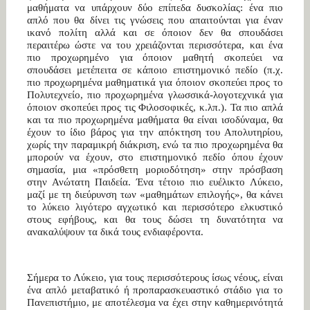
μαθήματα να υπάρχουν δύο επίπεδα δυσκολίας: ένα πιο
απλό που θα δίνει τις γνώσεις που απαιτούνται για έναν
ικανό πολίτη αλλά και σε όποιον δεν θα σπουδάσει
περαιτέρω ώστε να του χρειάζονται περισσότερα, και ένα
πιο προχωρημένο για όποιον μαθητή σκοπεύει να
σπουδάσει μετέπειτα σε κάποιο επιστημονικό πεδίο (π.χ.
πιο προχωρημένα μαθηματικά για όποιον σκοπεύει προς το
Πολυτεχνείο, πιο προχωρημένα γλωσσικά-λογοτεχνικά για
όποιον σκοπεύει προς τις Φιλοσοφικές, κ.λπ.). Τα πιο απλά
και τα πιο προχωρημένα μαθήματα θα είναι ισοδύναμα, θα
έχουν το ίδιο βάρος για την απόκτηση του Απολυτηρίου,
χωρίς την παραμικρή διάκριση, ενώ τα πιο προχωρημένα θα
μπορούν να έχουν, στο επιστημονικό πεδίο όπου έχουν
σημασία, μια «πρόσθετη μοριοδότηση» στην πρόσβαση
στην Ανώτατη Παιδεία. Ένα τέτοιο πιο ευέλικτο Λύκειο,
μαζί με τη διεύρυνση των «μαθημάτων επιλογής», θα κάνει
το λύκειο λιγότερο αγχωτικό και περισσότερο ελκυστικό
στους εφήβους, και θα τους δώσει τη δυνατότητα να
ανακαλύψουν τα δικά τους ενδιαφέροντα.
Σήμερα το Λύκειο, για τους περισσότερους ίσως νέους, είναι
ένα απλό μεταβατικό ή προπαρασκευαστικό στάδιο για το
Πανεπιστήμιο, με αποτέλεσμα να έχει στην καθημερινότητά