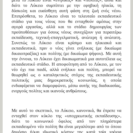
διότι το Λύκειο συμπίπτει με την εφηβική ηλικία, τη
δύσκολη και ευαίσθητη αυτή φάση στη ζωή ενός νέου.
Επιπρόσθετα, το Λύκειο είναι το τελευταίο εκπαιδευτικό
στάδιο για τους νέους που θα ενταχθούν αμέσως στην
αγορά εργασίας, αλλά και το στάδιο δημιουργίας των
προϋποθέσεων για όσους νέους συνεχίζουν για περαιτέρω
εκπαίδευση, τεχνική-επαγγελματική, ανώτερη ή ανώτατη.
Συνεπώς το Λύκειο είναι κρίσιμο και ηλικιακά και
εκπαιδευτικά, πριν ο νέος γίνει ενήλικας (με δικαίωμα
δικαιοπραξίας) και πολίτης (με δικαίωμα ψήφου). Με αυτή
την έννοια, το Λύκειο έχει δικαιωματικά μια αυτοτέλεια ως
εκπαιδευτικό στάδιο. Η αποφοίτηση από το Λύκειο, με τον
νέο όχι πια παιδί, αλλά ενήλικο και πολίτη, μπορεί να
θεωρηθεί ως ο καταληκτικός στόχος της εκπαιδευτικής
πολιτικής μιας δημοκρατικής κοινωνίας, η οποία
ενδιαφέρεται να διαμορφώνει, μέσω αυτής της διαδικασίας,
ενεργούς πολίτες και ικανούς ανθρώπους.
Με αυτό το σκεπτικό, το Λύκειο, κανονικά, θα έπρεπε να
ενταχθεί στον κύκλο της «υποχρεωτικής εκπαίδευσης»,
διότι το κοινωνικό όφελος από τον πληρέστερα
εκπαιδευμένο νέο πολίτη θα είναι μεγαλύτερο από το όποιο
δημόσιο ή/και ιδιωτικό κόστος της κατά τρία χρόνια