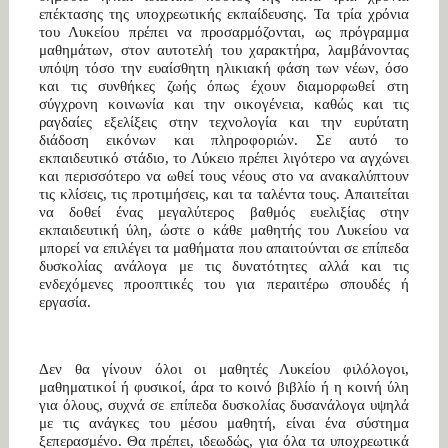
επέκτασης της υποχρεωτικής εκπαίδευσης. Τα τρία χρόνια
του Λυκείου πρέπει να προσαρμόζονται, ως πρόγραμμα
μαθημάτων, στον αυτοτελή του χαρακτήρα, λαμβάνοντας
υπόψη τόσο την ευαίσθητη ηλικιακή φάση των νέων, όσο
και τις συνθήκες ζωής όπως έχουν διαμορφωθεί στη
σύγχρονη κοινωνία και την οικογένεια, καθώς και τις
ραγδαίες εξελίξεις στην τεχνολογία και την ευρύτατη
διάδοση εικόνων και πληροφοριών. Σε αυτό το
εκπαιδευτικό στάδιο, το Λύκειο πρέπει λιγότερο να αγχώνει
και περισσότερο να ωθεί τους νέους στο να ανακαλύπτουν
τις κλίσεις, τις προτιμήσεις, και τα ταλέντα τους. Απαιτείται
να δοθεί ένας μεγαλύτερος βαθμός ευελιξίας στην
εκπαιδευτική ύλη, ώστε ο κάθε μαθητής του Λυκείου να
μπορεί να επιλέγει τα μαθήματα που απαιτούνται σε επίπεδα
δυσκολίας ανάλογα με τις δυνατότητες αλλά και τις
ενδεχόμενες προοπτικές του για περαιτέρω σπουδές ή
εργασία.
Δεν θα γίνουν όλοι οι μαθητές Λυκείου φιλόλογοι,
μαθηματικοί ή φυσικοί, άρα το κοινό βιβλίο ή η κοινή ύλη
για όλους, συχνά σε επίπεδα δυσκολίας δυσανάλογα υψηλά
με τις ανάγκες του μέσου μαθητή, είναι ένα σύστημα
ξεπερασμένο. Θα πρέπει, ιδεωδώς, για όλα τα υποχρεωτικά