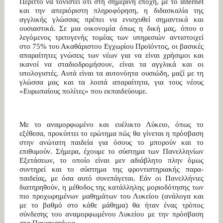
Περιττό να τονιστεί ότι στη σημερινή εποχή, με το internet
και την απεριόριστη πληροφόρηση, η διδασκαλία της
αγγλικής γλώσσας πρέπει να ενισχυθεί σημαντικά και
ουσιαστικά. Σε μια οικονομία όπως η δική μας, όπου ο
λεγόμενος τριτογενής τομέας των υπηρεσιών αντιστοιχεί
στο 75% του Ακαθάριστου Εγχωρίου Προϊόντος, οι βασικές
απαραίτητες γνώσεις των νέων για να είναι χρήσιμοι και
ικανοί να σταδιοδρομήσουν, είναι τα αγγλικά και οι
υπολογιστές. Αυτά είναι τα αυτονόητα ουσιώδη, μαζί με τη
γλώσσα μας και τα λοιπά απαραίτητα, για τους νέους
«Ευρωπαίους πολίτες» που εκπαιδεύουμε.
Με το αναμορφωμένο και ευέλικτο Λύκειο, όπως το
εξέθεσα, προκύπτει το ερώτημα πώς θα γίνεται η πρόσβαση
στην ανώτατη παιδεία για όσους το μπορούν και το
επιθυμούν. Σήμερα, έχουμε το σύστημα των Πανελληνίων
Εξετάσεων, το οποίο είναι μεν αδιάβλητο πλην όμως
συντηρεί και το σύστημα της φροντιστηριακής παρα-
παιδείας, με όσα αυτό συνεπάγεται. Εάν οι Πανελλήνιες
διατηρηθούν, η μέθοδος της κατάλληλης μοριοδότησης των
πιο προχωρημένων μαθημάτων του Λυκείου (ανάλογα και
με το βαθμό στο κάθε μάθημα) θα ήταν ένας τρόπος
σύνδεσης του αναμορφωμένου Λυκείου με την πρόσβαση
στα Πανεπιστήμια.