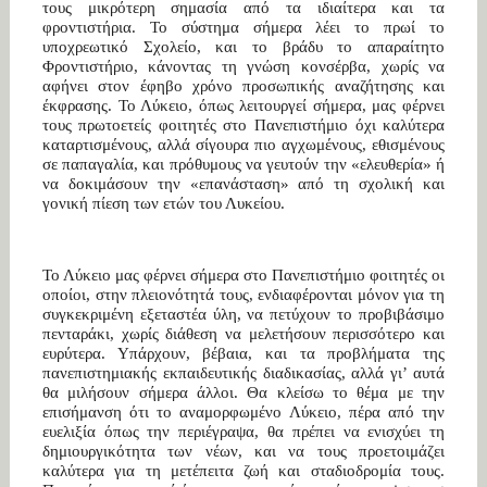
τους μικρότερη σημασία από τα ιδιαίτερα και τα
φροντιστήρια. Το σύστημα σήμερα λέει το πρωί το
υποχρεωτικό Σχολείο, και το βράδυ το απαραίτητο
Φροντιστήριο, κάνοντας τη γνώση κονσέρβα, χωρίς να
αφήνει στον έφηβο χρόνο προσωπικής αναζήτησης και
έκφρασης. Το Λύκειο, όπως λειτουργεί σήμερα, μας φέρνει
τους πρωτοετείς φοιτητές στο Πανεπιστήμιο όχι καλύτερα
καταρτισμένους, αλλά σίγουρα πιο αγχωμένους, εθισμένους
σε παπαγαλία, και πρόθυμους να γευτούν την «ελευθερία» ή
να δοκιμάσουν την «επανάσταση» από τη σχολική και
γονική πίεση των ετών του Λυκείου.
Το Λύκειο μας φέρνει σήμερα στο Πανεπιστήμιο φοιτητές οι
οποίοι, στην πλειονότητά τους, ενδιαφέρονται μόνον για τη
συγκεκριμένη εξεταστέα ύλη, να πετύχουν το προβιβάσιμο
πενταράκι, χωρίς διάθεση να μελετήσουν περισσότερο και
ευρύτερα. Υπάρχουν, βέβαια, και τα προβλήματα της
πανεπιστημιακής εκπαιδευτικής διαδικασίας, αλλά γι’ αυτά
θα μιλήσουν σήμερα άλλοι. Θα κλείσω το θέμα με την
επισήμανση ότι το αναμορφωμένο Λύκειο, πέρα από την
ευελιξία όπως την περιέγραψα, θα πρέπει να ενισχύει τη
δημιουργικότητα των νέων, και να τους προετοιμάζει
καλύτερα για τη μετέπειτα ζωή και σταδιοδρομία τους.