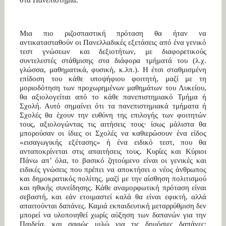
Μια πιο ριζοσπαστική πρόταση θα ήταν να
αντικατασταθούν οι Πανελλαδικές εξετάσεις από ένα γενικό
τεστ γνώσεων και δεξιοτήτων, με διαφορετικούς
συντελεστές στάθμισης στα διάφορα τμήματά του (λ.χ.
γλώσσα, μαθηματικά, φυσική, κ.λπ.). Η έτσι σταθμισμένη
επίδοση του κάθε υποψήφιου φοιτητή, μαζί με τη
μοριοδότηση των προχωρημένων μαθημάτων του Λυκείου,
θα αξιολογείται από το κάθε πανεπιστημιακό Τμήμα ή
Σχολή. Αυτό σημαίνει ότι τα πανεπιστημιακά τμήματα ή
Σχολές θα έχουν την ευθύνη της επιλογής των φοιτητών
τους, αξιολογώντας τις αιτήσεις τους· ίσως μάλιστα θα
μπορούσαν οι ίδιες οι Σχολές να καθιερώσουν ένα είδος
«εισαγωγικής εξέτασης» ή ένα ειδικό τεστ, που θα
ανταποκρίνεται στις απαιτήσεις τους. Κυρίες και Κύριοι
Πάνω απ’ όλα, το βασικό ζητούμενο είναι οι γενικές και
ειδικές γνώσεις που πρέπει να αποκτήσει ο νέος άνθρωπος
και δημοκρατικός πολίτης, μαζί με την αίσθηση πολιτισμού
και ηθικής συνείδησης. Κάθε αναμορφωτική πρόταση είναι
σεβαστή, και εάν ετοιμαστεί καλά θα είναι εφικτή, αλλά
απαιτούνται δαπάνες. Καμιά εκπαιδευτική μεταρρύθμιση δεν
μπορεί να υλοποιηθεί χωρίς αύξηση των δαπανών για την
Παιδεία, και σαφώς μιλώ για τις δημόσιες δαπάνες: