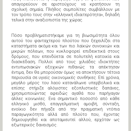
απαγορεύουν σε αριστούχους να κρατήσουν τη
σχολική σημαία; Πλήθος συμπολίτες συμβάλλουν με
τον τρόπο τους στην «ελληνική ιδιαιτερότητα», δηλαδή
τελικά στην αναξιοπιστία της χώρας.
Πόσο προβληματιστήκαμε για τη βιωσιμότητα όλου
αυτού του φανταχτερού πλούτου που ξεχειλίζει στα
καταστήματα ακόμα και των πιο λαϊκών συνοικιών και
μικρών πόλεων, που κυκλοφορεί επιδεικτικά στους
δρόμους, που επενδύεται σε πολυτελή κατοικία και
διασκέδαση; Πολλοί από τους χιλιάδες ιδιοκτήτες
εντυπωσιακών εξοχικών πιθανώς τα απέκτησαν
έντιμα, δεν θα μπορούσαν όμως να αποκτήσουν τέτοια
περιουσία σε υγιείς οικονομικές συνθήκες. Επί χρόνια,
μεγάλο μέρος του λαού κατανάλωνε υπερβολικά και
επίσης στήριζε αλόγιστες εξοπλιστικές δαπάνες,
χρησιμοποιώντας αφειδώς αγαθά που παρήγαγαν
άλλες κοινωνίες. Ενα σημαντικό ποσοστό από κάθε
ελληνικό μισθό, επαγγελματική αμοιβή, σύνταξη,
ενοίκιο δεν πήγαζε από την πραγματική ντόπια
παραγωγικότητα αλλά από πλούτο που, έχοντας
δημιουργηθεί και αποταμιευτεί αλλού, ερχόταν ως
εξωτερικός δανεισμός.