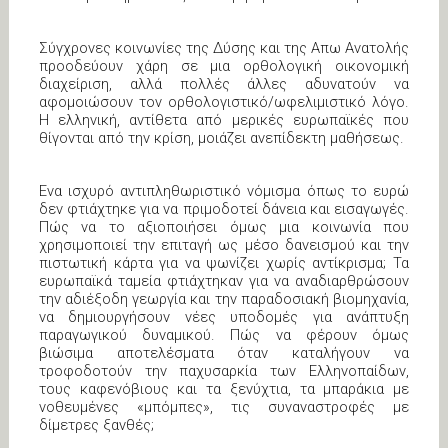
Σύγχρονες κοινωνίες της Δύσης και της Απω Ανατολής
προοδεύουν χάρη σε μια ορθολογική οικονομική
διαχείριση, αλλά πολλές άλλες αδυνατούν να
αφομοιώσουν τον ορθολογιστικό/ωφελιμιστικό λόγο.
Η ελληνική, αντίθετα από μερικές ευρωπαϊκές που
θίγονται από την κρίση, μοιάζει ανεπίδεκτη μαθήσεως.
Ενα ισχυρό αντιπληθωριστικό νόμισμα όπως το ευρώ
δεν φτιάχτηκε για να πριμοδοτεί δάνεια και εισαγωγές.
Πώς να το αξιοποιήσει όμως μια κοινωνία που
χρησιμοποιεί την επιταγή ως μέσο δανεισμού και την
πιστωτική κάρτα για να ψωνίζει χωρίς αντίκρισμα; Τα
ευρωπαϊκά ταμεία φτιάχτηκαν για να αναδιαρθρώσουν
την αδιέξοδη γεωργία και την παραδοσιακή βιομηχανία,
να δημιουργήσουν νέες υποδομές για ανάπτυξη
παραγωγικού δυναμικού. Πώς να φέρουν όμως
βιώσιμα αποτελέσματα όταν καταλήγουν να
τροφοδοτούν την παχυσαρκία των Ελληνοπαίδων,
τους καφενόβιους και τα ξενύχτια, τα μπαράκια με
νοθευμένες «μπόμπες», τις συναναστροφές με
δίμετρες ξανθές;