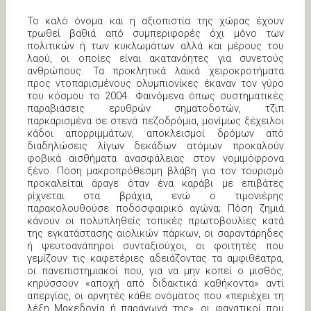
Το καλό όνομα και η αξιοπιστία της χώρας έχουν
τρωθεί βαθιά από συμπεριφορές όχι μόνο των
πολιτικών ή των κυκλωμάτων αλλά και μέρους του
λαού, οι οποίες είναι ακατανόητες για συνετούς
ανθρώπους. Τα προκλητικά λαϊκά χειροκροτήματα
προς ντοπαρισμένους ολυμπιονίκες έκαναν τον γύρο
του κόσμου το 2004. Φαινόμενα όπως συστηματικές
παραβιάσεις ερυθρών σηματοδοτών, τζιπ
παρκαρισμένα σε στενά πεζοδρόμια, μονίμως ξέχειλοι
κάδοι απορριμμάτων, αποκλεισμοί δρόμων από
διαδηλώσεις λίγων δεκάδων ατόμων προκαλούν
φοβικά αισθήματα ανασφάλειας στον νομιμόφρονα
ξένο. Πόση μακροπρόθεσμη βλάβη για τον τουρισμό
προκαλείται άραγε όταν ένα καράβι με επιβάτες
ρίχνεται στα βράχια, ενώ ο τιμονιέρης
παρακολουθούσε ποδοσφαιρικό αγώνα; Πόση ζημιά
κάνουν οι πολυπληθείς τοπικές πρωτοβουλίες κατά
της εγκατάστασης αιολικών πάρκων, οι σαραντάρηδες
ή ψευτοανάπηροι συνταξιούχοι, οι φοιτητές που
γεμίζουν τις καφετέριες αδειάζοντας τα αμφιθέατρα,
οι πανεπιστημιακοί που, για να μην κοπεί ο μισθός,
κηρύσσουν «αποχή από διδακτικά καθήκοντα» αντί
απεργίας, οι αρνητές κάθε ονόματος που «περιέχει τη
λέξη Μακεδονία ή παράγωγά της», οι φανατικοί που