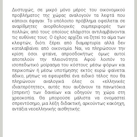
Δυστυχώς, σε μικρό μόνο μέρος του οικονομικού
προβλήματος της χώρας αναλογούν τα λεφτά που
κάποιοι έφαγαν. Το υπόλοιπο πρόβλημα οφείλεται σε
αναρίθμητες ανορθολογικές συμπεριφορές των
πολλών, από τους οποίους ελάχιστοι αντιλαμβάνονται
τις ευθύνες τους. Ο όχλος αρχίζει να ζητεί το αίμα των
κλεφτών, διότι ξέρει από διαμαρτυρία αλλά δεν
καταλαβαίνει από οικονομία. Ναι, να πληρώσουν την
κρίση όσοι φταίνε, απροσδοκήτως όμως αυτοί
αποτελούν την πλειονότητα. Αφού λοιπόν το
ισοπεδωτικό μοίρασμα του κόστους μέσω φόρων και
περικοπών ή μέσω υποτίμησης εκτός ευρώ φαίνεται
άδικο, μήπως να εφευρεθεί ένα ειδικό τέλος που θα
πληρώνουν αναλογικά όλες οι «ελληνικές
ιδιαιτερότητες», αυτές που αυξάνουν τα πανωτόκια
(σπρεντ) των δανείων και οδηγούν τη χώρα στη
χρεοκοπία; Θα μπορούσε μάλιστα να ονομαστεί
σπρεντόσημο, μια λέξη διδακτική, αρκούντως κακόηχη,
αντάξια νεοελληνικής αισθητικής.