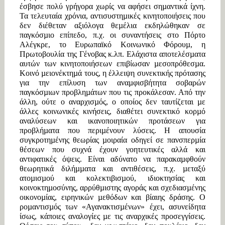
έσβησε πολύ γρήγορα χωρίς να αφήσει σηµαντικά ίχνη.
Τα τελευταία χρόνια, αντισυστηµικές κινητοποιήσεις που
δεν διέθεταν αξιόλογα θεµέλια εκδηλώθηκαν σε
παγκόσµιο επίπεδο, π.χ. οι συναντήσεις στο Πόρτο
Αλέγκρε, το Ευρωπαϊκό Κοινωνικό Φόρουµ, η
Πρωτοβουλία της Γένοβας κ.λπ. Ελάχιστα αποτελέσµατα
αυτών των κινητοποιήσεων επιβίωσαν µεσοπρόθεσµα.
Κοινό µειονέκτηµά τους, η έλλειψη συνεκτικής πρότασης
για την επίλυση των αναµφισβήτητα σοβαρών
παγκόσµιων προβληµάτων που τις προκάλεσαν. Από την
άλλη, ούτε ο αναρχισµός, ο οποίος δεν ταυτίζεται µε
άλλες κοινωνικές κινήσεις, διαθέτει συνεκτικό κορµό
αναλύσεων και ικανοποιητικών προτάσεων για
προβλήµατα που περιµένουν λύσεις. Η απουσία
συγκροτηµένης θεωρίας µοιραία οδηγεί σε πανσπερµία
θέσεων που συχνά έχουν γοητευτικές αλλά και
αντιφατικές όψεις. Είναι αδύνατο να παρακαµφθούν
θεωρητικά διλήµµατα και αντιθέσεις, π.χ. µεταξύ
ατοµισµού και κολεκτιβισµού, ιδιοκτησίας και
κοινοκτηµοσύνης, αρρύθµιστης αγοράς και σχεδιασµένης
οικονοµίας, ειρηνικών µεθόδων και βίαιης δράσης. Ο
ροµαντισµός των «Αγανακτισµένων» έχει, ασυνείδητα
ίσως, κάποιες αναλογίες µε τις αναρχικές προσεγγίσεις.