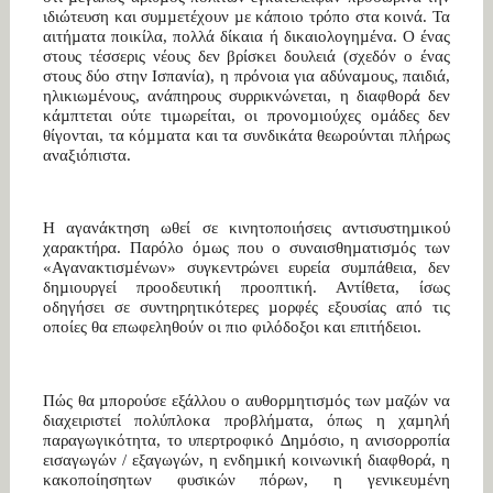
ιδιώτευση και συµµετέχουν µε κάποιο τρόπο στα κοινά. Τα
αιτήµατα ποικίλα, πολλά δίκαια ή δικαιολογηµένα. Ο ένας
στους τέσσερις νέους δεν βρίσκει δουλειά (σχεδόν ο ένας
στους δύο στην Ισπανία), η πρόνοια για αδύναµους, παιδιά,
ηλικιωµένους, ανάπηρους συρρικνώνεται, η διαφθορά δεν
κάµπτεται ούτε τιµωρείται, οι προνοµιούχες οµάδες δεν
θίγονται, τα κόµµατα και τα συνδικάτα θεωρούνται πλήρως
αναξιόπιστα.
Η αγανάκτηση ωθεί σε κινητοποιήσεις αντισυστηµικού
χαρακτήρα. Παρόλο όµως που ο συναισθηµατισµός των
«Αγανακτισµένων» συγκεντρώνει ευρεία συµπάθεια, δεν
δηµιουργεί προοδευτική προοπτική. Αντίθετα, ίσως
οδηγήσει σε συντηρητικότερες µορφές εξουσίας από τις
οποίες θα επωφεληθούν οι πιο φιλόδοξοι και επιτήδειοι.
Πώς θα µπορούσε εξάλλου ο αυθορµητισµός των µαζών να
διαχειριστεί πολύπλοκα προβλήµατα, όπως η χαµηλή
παραγωγικότητα, το υπερτροφικό ∆ηµόσιο, η ανισορροπία
εισαγωγών / εξαγωγών, η ενδηµική κοινωνική διαφθορά, η
κακοποίησητων φυσικών πόρων, η γενικευµένη