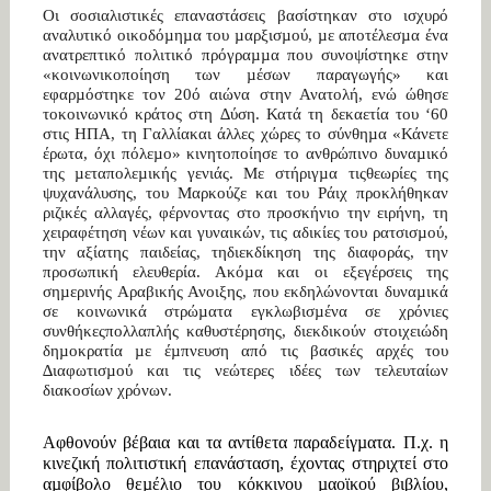
Οι σοσιαλιστικές επαναστάσεις βασίστηκαν στο ισχυρό
αναλυτικό οικοδόµηµα του µαρξισµού, µε αποτέλεσµα ένα
ανατρεπτικό πολιτικό πρόγραµµα που συνοψίστηκε στην
«κοινωνικοποίηση των µέσων παραγωγής» και
εφαρµόστηκε τον 20ό αιώνα στην Ανατολή, ενώ ώθησε
τοκοινωνικό κράτος στη ∆ύση. Κατά τη δεκαετία του ‘60
στις ΗΠΑ, τη Γαλλίακαι άλλες χώρες το σύνθηµα «Κάνετε
έρωτα, όχι πόλεµο» κινητοποίησε το ανθρώπινο δυναµικό
της µεταπολεµικής γενιάς. Με στήριγµα τιςθεωρίες της
ψυχανάλυσης, του Μαρκούζε και του Ράιχ προκλήθηκαν
ριζικές αλλαγές, φέρνοντας στο προσκήνιο την ειρήνη, τη
χειραφέτηση νέων και γυναικών, τις αδικίες του ρατσισµού,
την αξίατης παιδείας, τηδιεκδίκηση της διαφοράς, την
προσωπική ελευθερία. Ακόµα και οι εξεγέρσεις της
σηµερινής Αραβικής Ανοιξης, που εκδηλώνονται δυναµικά
σε κοινωνικά στρώµατα εγκλωβισµένα σε χρόνιες
συνθήκεςπολλαπλής καθυστέρησης, διεκδικούν στοιχειώδη
δηµοκρατία µε έµπνευση από τις βασικές αρχές του
∆ιαφωτισµού και τις νεώτερες ιδέες των τελευταίων
διακοσίων χρόνων.
Αφθονούν βέβαια και τα αντίθετα παραδείγµατα. Π.χ. η
κινεζική πολιτιστική επανάσταση, έχοντας στηριχτεί στο
αµφίβολο θεµέλιο του κόκκινου µαοϊκού βιβλίου,