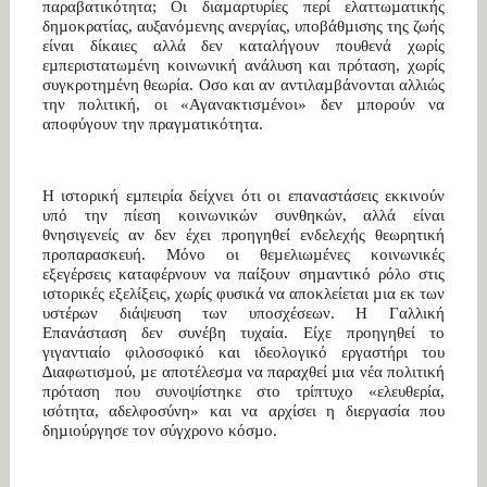
παραβατικότητα; Οι διαµαρτυρίες περί ελαττωµατικής
δηµοκρατίας, αυξανόµενης ανεργίας, υποβάθµισης της ζωής
είναι δίκαιες αλλά δεν καταλήγουν πουθενά χωρίς
εµπεριστατωµένη κοινωνική ανάλυση και πρόταση, χωρίς
συγκροτηµένη θεωρία. Οσο και αν αντιλαµβάνονται αλλιώς
την πολιτική, οι «Αγανακτισµένοι» δεν µπορούν να
αποφύγουν την πραγµατικότητα.
Η ιστορική εµπειρία δείχνει ότι οι επαναστάσεις εκκινούν
υπό την πίεση κοινωνικών συνθηκών, αλλά είναι
θνησιγενείς αν δεν έχει προηγηθεί ενδελεχής θεωρητική
προπαρασκευή. Μόνο οι θεµελιωµένες κοινωνικές
εξεγέρσεις καταφέρνουν να παίξουν σηµαντικό ρόλο στις
ιστορικές εξελίξεις, χωρίς φυσικά να αποκλείεται µια εκ των
υστέρων διάψευση των υποσχέσεων. Η Γαλλική
Επανάσταση δεν συνέβη τυχαία. Είχε προηγηθεί το
γιγαντιαίο φιλοσοφικό και ιδεολογικό εργαστήρι του
∆ιαφωτισµού, µε αποτέλεσµα να παραχθεί µια νέα πολιτική
πρόταση που συνοψίστηκε στο τρίπτυχο «ελευθερία,
ισότητα, αδελφοσύνη» και να αρχίσει η διεργασία που
δηµιούργησε τον σύγχρονο κόσµο.