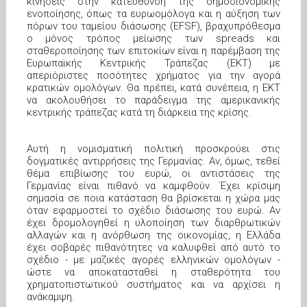
κινήσεις στην κατεύθυνση της δημοσιονομικής
ενοποίησης, όπως τα ευρωομόλογα και η αύξηση των
πόρων του ταμείου διάσωσης (EFSF), βραχυπρόθεσμα
ο μόνος τρόπος μείωσης των spreads και
σταθεροποίησης των επιτοκίων είναι η παρέμβαση της
Ευρωπαϊκής Κεντρικής Τράπεζας (ΕΚΤ) με
απεριόριστες ποσότητες χρήματος για την αγορά
κρατικών ομολόγων. Θα πρέπει, κατά συνέπεια, η ΕΚΤ
να ακολουθήσει το παράδειγμα της αμερικανικής
κεντρικής τράπεζας κατά τη διάρκεια της κρίσης.
Αυτή η νομισματική πολιτική προσκρούει στις
δογματικές αντιρρήσεις της Γερμανίας. Αν, όμως, τεθεί
θέμα επιβίωσης του ευρώ, οι αντιστάσεις της
Γερμανίας είναι πιθανό να καμφθούν. Έχει κρίσιμη
σημασία σε ποια κατάσταση θα βρίσκεται η χώρα μας
όταν εφαρμοστεί το σχέδιο διάσωσης του ευρώ. Αν
έχει δρομολογηθεί η υλοποίηση των διαρθρωτικών
αλλαγών και η ανόρθωση της οικονομίας, η Ελλάδα
έχει σοβαρές πιθανότητες να καλυφθεί από αυτό το
σχέδιο - με μαζικές αγορές ελληνικών ομολόγων -
ώστε να αποκατασταθεί η σταθερότητα του
χρηματοπιστωτικού συστήματος και να αρχίσει η
ανάκαμψη.