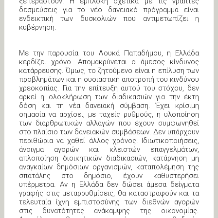
ξεπεραστούν. Η εμπλοκή σχετικά με τις γραπτές
δεσμεύσεις για το νέο δανειακό πρόγραμμα είναι
ενδεικτική των δυσκολιών που αντιμετωπίζει η
κυβέρνηση.
Με την παρουσία του Λουκά Παπαδήμου, η Ελλάδα
κερδίζει χρόνο. Απομακρύνεται ο άμεσος κίνδυνος
κατάρρευσης. Όμως, το ζητούμενο είναι η επίλυση των
προβλημάτων και η ουσιαστική αποτροπή του κινδύνου
χρεοκοπίας. Για την επίτευξη αυτού του στόχου, δεν
αρκεί η ολοκλήρωση των διαδικασιών για την έκτη
δόση και τη νέα δανειακή σύμβαση. Έχει κρίσιμη
σημασία να αρχίσει, με ταχείς ρυθμούς, η υλοποίηση
των διαρθρωτικών αλλαγών που έχουν συμφωνηθεί
στο πλαίσιο των δανειακών συμβάσεων. Δεν υπάρχουν
περιθώρια να χαθεί άλλος χρόνος. Ιδιωτικοποιήσεις,
άνοιγμα αγορών και κλειστών επαγγελμάτων,
απλοποίηση διοικητικών διαδικασιών, κατάργηση μη
αναγκαίων δημόσιων οργανισμών, καταπολέμηση της
σπατάλης στο δημόσιο, έχουν καθυστερήσει
υπέρμετρα. Αν η Ελλάδα δεν δώσει άμεσα δείγματα
γραφής στις μεταρρυθμίσεις, θα καταστραφούν και τα
τελευταία ίχνη εμπιστοσύνης των διεθνών αγορών
στις δυνατότητες ανάκαμψης της οικονομίας.