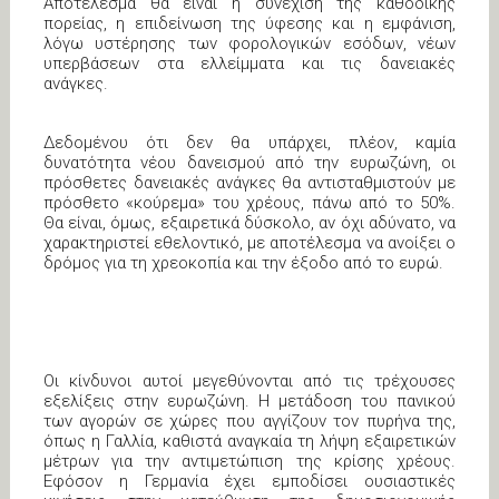
Αποτέλεσμα θα είναι η συνέχιση της καθοδικής
πορείας, η επιδείνωση της ύφεσης και η εμφάνιση,
λόγω υστέρησης των φορολογικών εσόδων, νέων
υπερβάσεων στα ελλείμματα και τις δανειακές
ανάγκες.
Δεδομένου ότι δεν θα υπάρχει, πλέον, καμία
δυνατότητα νέου δανεισμού από την ευρωζώνη, οι
πρόσθετες δανειακές ανάγκες θα αντισταθμιστούν με
πρόσθετο «κούρεμα» του χρέους, πάνω από το 50%.
Θα είναι, όμως, εξαιρετικά δύσκολο, αν όχι αδύνατο, να
χαρακτηριστεί εθελοντικό, με αποτέλεσμα να ανοίξει ο
δρόμος για τη χρεοκοπία και την έξοδο από το ευρώ.
Οι κίνδυνοι αυτοί μεγεθύνονται από τις τρέχουσες
εξελίξεις στην ευρωζώνη. Η μετάδοση του πανικού
των αγορών σε χώρες που αγγίζουν τον πυρήνα της,
όπως η Γαλλία, καθιστά αναγκαία τη λήψη εξαιρετικών
μέτρων για την αντιμετώπιση της κρίσης χρέους.
Εφόσον η Γερμανία έχει εμποδίσει ουσιαστικές