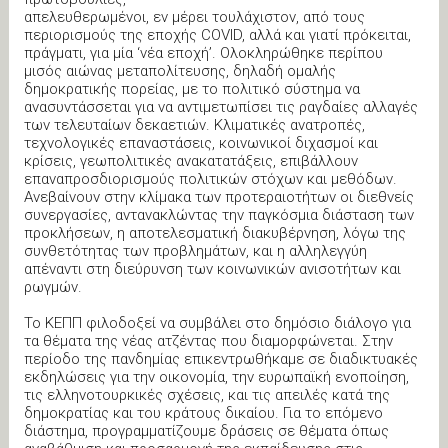
απελευθερωμένοι, εν μέρει τουλάχιστον, από τους
περιορισμούς της εποχής COVID, αλλά και γιατί πρόκειται,
πράγματι, για μία ‘νέα εποχή’. Ολοκληρώθηκε περίπου
μισός αιώνας μεταπολίτευσης, δηλαδή ομαλής
δημοκρατικής πορείας, με το πολιτικό σύστημα να
ανασυντάσσεται για να αντιμετωπίσει τις ραγδαίες αλλαγές
των τελευταίων δεκαετιών. Κλιματικές ανατροπές,
τεχνολογικές επαναστάσεις, κοινωνικοί διχασμοί και
κρίσεις, γεωπολιτικές ανακατατάξεις, επιβάλλουν
επαναπροσδιορισμούς πολιτικών στόχων και μεθόδων.
Ανεβαίνουν στην κλίμακα των προτεραιοτήτων οι διεθνείς
συνεργασίες, αντανακλώντας την παγκόσμια διάσταση των
προκλήσεων, η αποτελεσματική διακυβέρνηση, λόγω της
συνθετότητας των προβλημάτων, και η αλληλεγγύη
απέναντι στη διεύρυνση των κοινωνικών ανισοτήτων και
ρωγμών.
Το ΚΕΠΠ φιλοδοξεί να συμβάλει στο δημόσιο διάλογο για
τα θέματα της νέας ατζέντας που διαμορφώνεται. Στην
περίοδο της πανδημίας επικεντρωθήκαμε σε διαδικτυακές
εκδηλώσεις για την οικονομία, την ευρωπαϊκή ενοποίηση,
τις ελληνοτουρκικές σχέσεις, και τις απειλές κατά της
δημοκρατίας και του κράτους δικαίου. Για το επόμενο
διάστημα, προγραμματίζουμε δράσεις σε θέματα όπως