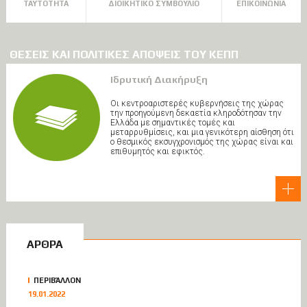
ΤΑΥΤΟΤΗΤΑ
ΔΙΟΙΚΗΤΙΚΟ ΣΥΜΒΟΥΛΙΟ
ΕΠΙΚΟΙΝΩΝΙΑ
ΘΕΣΕΙΣ ΚΑΙ ΠΟΛΙΤΙΚΕΣ ΑΠΟΨΕΙΣ ΤΟΥ ΚΕΠΠ
Ιδρυτική Διακήρυξη
Οι κεντροαριστερές κυβερνήσεις της χώρας
την προηγούμενη δεκαετία κληροδότησαν την
Ελλάδα με σημαντικές τομές και
μεταρρυθμίσεις, και μια γενικότερη αίσθηση ότι
ο θεσμικός εκσυγχρονισμός της χώρας είναι και
επιθυμητός και εφικτός.
ΑΡΘΡΑ
ΠΕΡΙΒΆΛΛΟΝ
19.01.2022