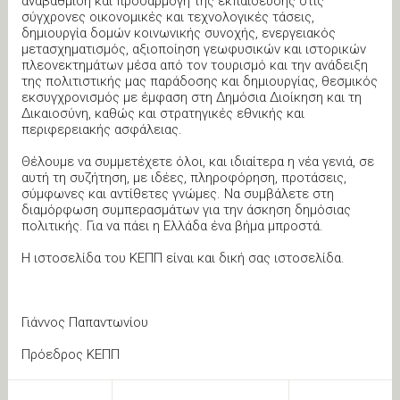
αναβάθμιση και προσαρμογή της εκπαίδευσης στις
σύγχρονες οικονομικές και τεχνολογικές τάσεις,
δημιουργία δομών κοινωνικής συνοχής, ενεργειακός
μετασχηματισμός, αξιοποίηση γεωφυσικών και ιστορικών
πλεονεκτημάτων μέσα από τον τουρισμό και την ανάδειξη
της πολιτιστικής μας παράδοσης και δημιουργίας, θεσμικός
εκσυγχρονισμός με έμφαση στη Δημόσια Διοίκηση και τη
Δικαιοσύνη, καθώς και στρατηγικές εθνικής και
περιφερειακής ασφάλειας.
Θέλουμε να συμμετέχετε όλοι, και ιδιαίτερα η νέα γενιά, σε
αυτή τη συζήτηση, με ιδέες, πληροφόρηση, προτάσεις,
σύμφωνες και αντίθετες γνώμες. Να συμβάλετε στη
διαμόρφωση συμπερασμάτων για την άσκηση δημόσιας
πολιτικής. Για να πάει η Ελλάδα ένα βήμα μπροστά.
Η ιστοσελίδα του ΚΕΠΠ είναι και δική σας ιστοσελίδα.
Γιάννος Παπαντωνίου
Πρόεδρος ΚΕΠΠ